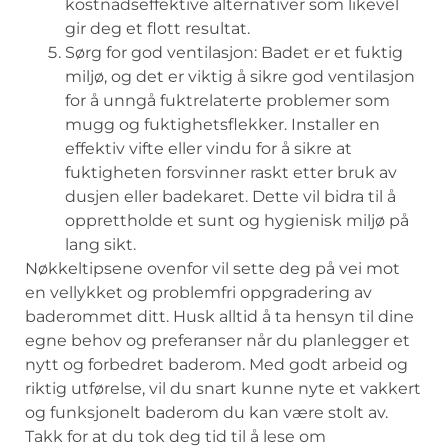
kostnadseffektive alternativer som likevel
gir deg et flott resultat.
Sørg for god ventilasjon:⁣ Badet er et fuktig​
miljø, og det er⁤ viktig​ å sikre ​god​ ventilasjon
for å unngå fuktrelaterte problemer som⁣
mugg og fuktighetsflekker. ‌Installer⁣ en
effektiv vifte ⁢eller vindu for å⁢ sikre at​
fuktigheten ‌forsvinner raskt etter bruk av
dusjen eller badekaret. Dette vil​ bidra til⁤ å
opprettholde et sunt ​og hygienisk ⁢miljø på
lang sikt.
Nøkkeltipsene ovenfor vil ‌sette​ deg ⁤på vei mot⁢
en​ vellykket og problemfri‍ oppgradering av​
baderommet ⁢ditt. Husk alltid å ta hensyn til dine
egne‌ behov og​ preferanser⁢ når du planlegger‌ et
‌nytt og forbedret baderom.‌ Med godt​ arbeid og
riktig ⁤utførelse,‍ vil ​du snart kunne nyte et vakkert
og funksjonelt baderom ⁣du kan være ⁢stolt av.⁣
Takk for at du tok deg tid til å lese om