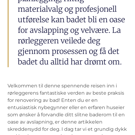
materialvalg og profesjonell
utførelse kan badet bli en oase
for avslapping og velvære. La
rørleggeren veilede deg
gjennom prosessen og få det
badet du alltid har drømt om.
Velkommen til denne ⁤spennende reisen inn‍ i
rørleggerens fantastiske verden ⁢av​ beste praksis
for renovering⁤ av bad! Enten du ⁤er en
‍entusiastisk nybegynner​ eller⁣ en erfaren huseier
som ønsker å ⁤forvandle ditt slitne baderom til en
oase av avslapning, ‍er denne‍ artikkelen‌
skreddersydd for⁣ deg. ⁣I⁢ dag tar vi et‌ grundig dykk