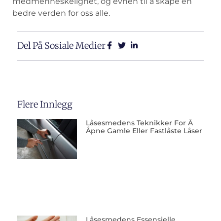
medmenneskelighet, og evnen til å skape ⁢en
bedre verden for oss‌ alle.
Del På Sosiale Medier
Flere Innlegg
Låsesmedens Teknikker For Å
Åpne Gamle Eller Fastlåste Låser
Låsesmedens Essensielle