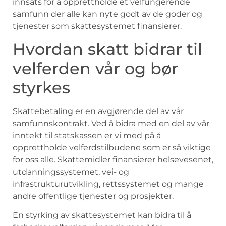
innsats for å ‍opprettholde et velfungerende
samfunn‍ der alle kan nyte godt av‌ de goder og
tjenester som skattesystemet finansierer.
Hvordan⁤ skatt ⁢bidrar ‌til​
velferden ‌vår ​og bør
styrkes
Skattebetaling ‍er ‍en avgjørende del av vår​
samfunnskontrakt.⁣ Ved ‌å bidra ⁣med ⁤en ⁤del av vår
inntekt til statskassen er ⁣vi ‌med på​ å
opprettholde velferdstilbudene som er ‍så viktige
for ⁢oss ‍alle. Skattemidler finansierer helsevesenet,
utdanningssystemet, vei-‍ og
infrastrukturutvikling,⁣ rettssystemet ‌og mange
andre⁢ offentlige tjenester ​og ​prosjekter.
En⁢ styrking av skattesystemet kan bidra til å