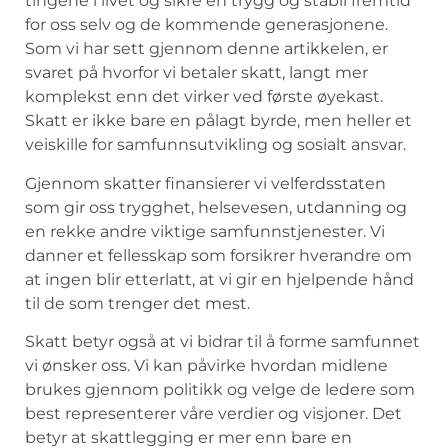
tingene i livet og sikre en trygg og stabil fremtid
for⁣ oss selv ‍og de kommende generasjonene.
Som vi har⁢ sett ​gjennom‌ denne artikkelen,‌ er
svaret på hvorfor vi ⁢betaler skatt, langt mer‍
komplekst enn det virker ved første øyekast.
Skatt er ikke bare en pålagt byrde, men heller et
veiskille for samfunnsutvikling og sosialt ansvar.
Gjennom skatter ⁣finansierer vi‍ velferdsstaten
som gir⁣ oss ‌trygghet,⁢ helsevesen, ​utdanning og
en rekke ‍andre viktige samfunnstjenester. Vi
danner⁢ et fellesskap som forsikrer hverandre om
at ingen blir etterlatt, at vi gir en ​hjelpende hånd
til de som trenger‍ det mest.
Skatt betyr også at‍ vi ⁣bidrar til ⁢å ‍forme samfunnet‌
vi ønsker oss. Vi⁤ kan påvirke hvordan⁢ midlene
brukes gjennom politikk‌ og velge‍ de ledere som
best representerer våre⁤ verdier og visjoner. ⁣Det
betyr at skattlegging er mer ⁢enn bare en