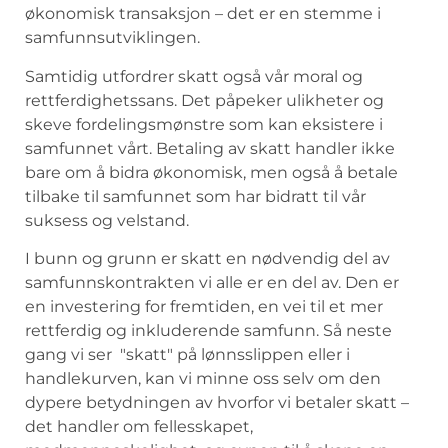
økonomisk transaksjon⁣ – ‌det er en stemme i
samfunnsutviklingen.
Samtidig⁤ utfordrer ⁤skatt også vår moral og
rettferdighetssans. Det påpeker‌ ulikheter‌ og
skeve fordelingsmønstre som‌ kan eksistere i
samfunnet vårt. Betaling av‌ skatt handler ikke
bare om å bidra økonomisk,⁣ men ​også å‌ betale
tilbake til samfunnet ⁢som har bidratt til vår
suksess og velstand.
I bunn og‍ grunn er skatt ​en nødvendig del‍ av⁤
samfunnskontrakten ‍vi alle er en del ⁢av.‍ Den ⁢er
en⁣ investering for fremtiden, en vei ‌til‌ et mer‍
rettferdig og inkluderende samfunn. Så neste
gang‍ vi⁣ ser ⁢ "skatt" på lønnsslippen eller ⁣i⁣
handlekurven, kan ‍vi ​minne oss selv om den
dypere betydningen‍ av hvorfor vi betaler ⁤skatt –
det handler ⁣om fellesskapet,