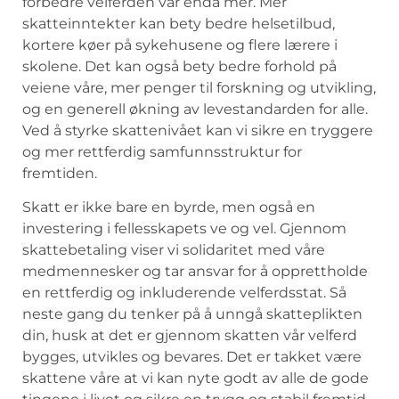
forbedre velferden vår enda mer. Mer⁤
skatteinntekter kan bety bedre⁣ helsetilbud,
kortere⁤ køer på sykehusene⁢ og ⁤flere lærere i
skolene. Det kan også ‍bety bedre forhold på
veiene våre, mer penger til forskning og utvikling,
og ‌en generell økning av levestandarden⁣ for alle.
Ved ⁣å ‍styrke skattenivået kan vi sikre en ‌tryggere
og mer ‌rettferdig samfunnsstruktur ⁣for⁢
fremtiden.
Skatt ⁤er ikke bare en byrde, ⁢men også en
investering i fellesskapets ‌ve⁣ og⁤ vel. ​Gjennom
skattebetaling viser vi solidaritet⁣ med ‌våre
medmennesker og tar ansvar for å opprettholde
en rettferdig og inkluderende velferdsstat. Så
neste ⁤gang du tenker på å unngå skatteplikten
din, husk⁤ at det er gjennom skatten vår velferd
bygges, utvikles og bevares. Det er takket være
skattene våre at vi kan ​nyte godt⁢ av alle​ de gode‌