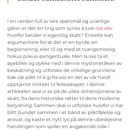
I ⁤en verden‍ full av rare spørsmål og uvanlige
gåter,⁤ er det én ting som synes⁣ å‍ lure
oss ‍alle
:
⁢hvorfor betaler vi egentlig skatt? Enkelte ‍kan
argumentere‌ for at det⁤ er en byrde, en
begrensning,⁤ eller til​ og med et tvangsmessig⁤
hokus pokus-pengerituale. Men⁢ la oss ta ⁢et
øyeblikk⁣ og ‍dykke⁤ ned i denne mysterietåken av⁢
beskatning ​og‌ utforske de virkelige grunnene
bak vår ‍plikt til å‍ gi ⁢fra⁣ oss‌ en ‍del av vår⁢ hardt
⁣opptjente inntekt til fellesskapet. I denne
artikkelen skal⁤ vi se på⁣ de ulike dimensjonene av
skatt,‍ fra dens ‌historiske​ røtter til dens ⁤moderne
betydning. Sammen‍ skal ‌vi ‌utforske hvorfor vi har⁣
blitt bundet sammen i et bånd av pliktfølelse og⁢
ansvar, og kaste et⁣ nytt ‍lys på denne ‍ubeskjedne
handlingen som ​spiller en⁣ avgjørende rolle i