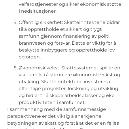
velferdstjenester ‌og sikrer ⁣økonomisk⁣ støtte
i‌ nødsituasjoner.
Offentlig sikkerhet: Skatteinntektene ⁤bidrar
til ⁤å opprettholde ⁤et sikkert og ⁢trygt
samfunn gjennom finansiering ​av politi,
brannvesen og ⁣forsvar.‌ Dette er viktig for⁣ å
beskytte ⁣innbyggere og opprettholde lov
‍og orden.
Økonomisk vekst: Skattesystemet ‌spiller en⁢
viktig rolle i å⁤ stimulere økonomisk vekst og
utvikling. Skatteinntektene‍ investeres i
offentlige prosjekter, forskning og ‍utvikling,
og bidrar‍ til å ‌skape arbeidsplasser​ og øke⁤
produktiviteten i samfunnet.
I sammenheng⁤ med de samfunnsmessige
perspektivene‍ er det viktig å anerkjenne
betydningen av skatt og forstå at det er en⁤ felles