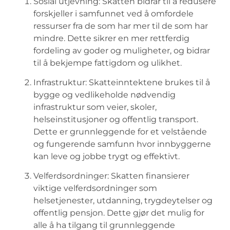
Sosial⁤ utjevning: Skatten bidrar⁤ til å redusere⁣
forskjeller i samfunnet ved ‍å ​omfordele
ressurser⁤ fra​ de som har mer til de som har
mindre. ⁢Dette sikrer en ‍mer ‍rettferdig
fordeling av goder ⁣og ‍muligheter,​ og bidrar
til å bekjempe fattigdom og ulikhet.
Infrastruktur: Skatteinntektene brukes til å
bygge ⁢og vedlikeholde nødvendig
infrastruktur som⁤ veier, ​skoler,⁢
helseinstitusjoner‍ og offentlig ⁢transport.
⁣Dette ‍er‍ grunnleggende for⁣ et⁢ velstående
og ⁣fungerende samfunn hvor ‍innbyggerne⁤
kan⁣ leve og jobbe trygt og effektivt.
Velferdsordninger: Skatten‌ finansierer
viktige velferdsordninger som
helsetjenester, ⁢utdanning, ‌trygdeytelser og
offentlig pensjon. Dette gjør det mulig for
alle‍ å⁢ ha tilgang til grunnleggende