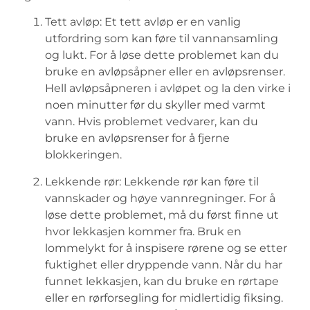
Tett ⁣avløp: Et‌ tett avløp er en vanlig
utfordring som ‍kan føre til vannansamling⁣
og lukt. For å løse ​dette ‌problemet kan ​du
‍bruke en avløpsåpner eller en avløpsrenser.⁢
Hell avløpsåpneren i avløpet ‌og la‍ den​ virke i
noen minutter før du skyller med varmt
‍vann. Hvis problemet vedvarer, ⁢kan du
bruke en⁤ avløpsrenser for å fjerne
blokkeringen.
Lekkende rør: ⁣Lekkende⁢ rør kan ⁤føre til​
vannskader ‌og høye ⁤vannregninger. For å
løse dette problemet, må ⁣du først finne ut​
hvor lekkasjen⁢ kommer​ fra. Bruk en
lommelykt for å inspisere rørene og se etter
fuktighet eller dryppende vann. ⁤Når‌ du har
funnet lekkasjen, kan du bruke en‍ rørtape
eller en rørforsegling for midlertidig ⁤fiksing.‍