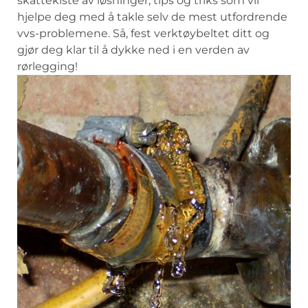
skattekiste ‌av ‍løsninger, tips⁤ og triks som vil
hjelpe deg med å takle selv de‍ mest‌ utfordrende
vvs-problemene. ⁢Så, fest verktøybeltet ditt og⁢
gjør deg ‍klar ⁣til å ‍dykke ned i en ‍verden av
rørlegging!