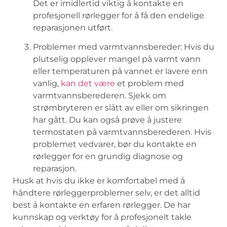
Det er⁢ imidlertid viktig ⁣å kontakte ⁢en
‍profesjonell rørlegger ⁣for å få den endelige
reparasjonen utført.
Problemer ​med varmtvannsbereder: Hvis du
plutselig opplever ‍mangel på varmt‍ vann
eller temperaturen på vannet ‌er lavere enn
vanlig,⁣
kan‍ det ⁤være
et problem ⁣med⁢
varmtvannsberederen. Sjekk ‍om​
strømbryteren ⁣er slått‍ av​ eller om​ sikringen
har gått. Du ​kan også prøve å justere
termostaten⁢ på varmtvannsberederen. Hvis
⁤problemet vedvarer,⁢ bør du‍ kontakte en
rørlegger for en grundig diagnose og
reparasjon.
Husk​ at hvis du⁤ ikke er komfortabel‌ med å
håndtere rørleggerproblemer selv, er det ​alltid‌
best å kontakte en erfaren⁢ rørlegger. De har‍
kunnskap og verktøy ‌for å profesjonelt ‌takle