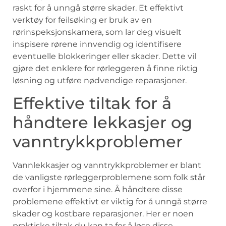
⁢raskt for å unngå større ⁢skader. Et⁣ effektivt
verktøy​ for feilsøking ‌er⁣ bruk ‍av en
rørinspeksjonskamera,⁤ som⁤ lar deg visuelt
inspisere‌ rørene innvendig og‍ identifisere⁣
eventuelle blokkeringer ​eller skader. Dette ‍vil
gjøre det⁢ enklere ‌for​ rørleggeren å finne riktig
løsning og utføre nødvendige reparasjoner.
Effektive tiltak for å
håndtere lekkasjer og
vanntrykkproblemer
Vannlekkasjer og vanntrykkproblemer‍ er blant
de vanligste rørleggerproblemene som ⁣folk står
overfor ⁤i hjemmene sine. Å håndtere⁣ disse
problemene effektivt ‌er viktig for å unngå større
skader⁢ og kostbare ⁢reparasjoner. Her​ er noen
praktiske⁤ tiltak du kan ta for⁣ å‌ løse disse