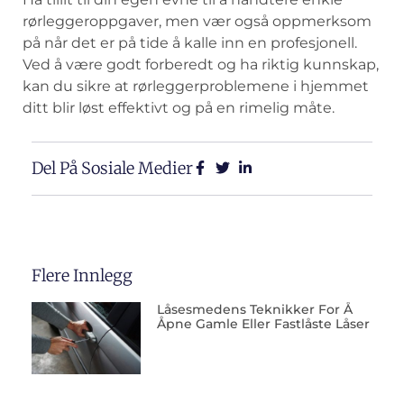
rørleggeroppgaver, ‍men‍ vær også oppmerksom
på⁤ når det er ​på tide å⁢ kalle inn⁣ en profesjonell.
‌Ved ⁤å være ⁢godt forberedt og ha​ riktig kunnskap,
kan du‍ sikre at rørleggerproblemene ⁢i hjemmet‌
ditt blir ⁤løst‍ effektivt ‍og på en rimelig måte.‌
Del På Sosiale Medier
Flere Innlegg
Låsesmedens Teknikker For Å
Åpne Gamle Eller Fastlåste Låser