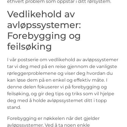
ethvert problem‍ som oppstår i ditt⁢ rørsystem.
Vedlikehold⁢ av‍
avløpssystemer:
Forebygging og
feilsøking
I vår postserie om ‌vedlikehold av avløpssystemer
tar vi deg med på en reise gjennom⁢ de vanligste
‌rørleggerproblemene og viser⁢ deg hvordan du
kan løse‍ dem på en ⁢enkel og effektiv måte. ⁤I
denne delen fokuserer vi på forebygging og
feilsøking,⁤ og ​gir deg ⁤tips og ‌triks som⁢ vil‍ hjelpe
deg med å holde avløpssystemet ditt i⁢ topp
stand.
Forebygging er nøkkelen når det ⁤gjelder
avløpssystemer. Ved ⁢å⁢ ta noen ‌enkle