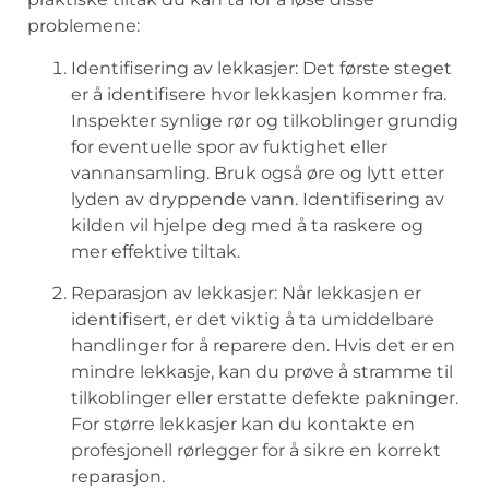
problemene:
Identifisering av ‍lekkasjer: Det​ første steget
er ‍å identifisere hvor ⁣lekkasjen kommer fra.
Inspekter⁣ synlige⁢ rør og ⁤tilkoblinger ‍grundig
for eventuelle spor​ av fuktighet eller
vannansamling. Bruk​ også øre og lytt etter
lyden⁣ av ⁢dryppende vann.⁢ Identifisering‌ av
kilden vil hjelpe deg⁣ med å ta ‍raskere ​og
mer ‌effektive tiltak.
Reparasjon av lekkasjer: Når lekkasjen er
identifisert, er det ⁣viktig å ta‌ umiddelbare
‌handlinger for å ⁢reparere den. ​Hvis det er ​en
mindre lekkasje, kan du prøve​ å stramme til
tilkoblinger eller erstatte defekte pakninger.
For‌ større lekkasjer kan du kontakte en
profesjonell ‍rørlegger for å ‍sikre en korrekt‌
reparasjon.