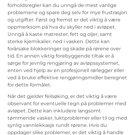
‌forholdsregler‍ kan du ​unngå ⁣de mest ⁢vanlige
problemene ‍og​ spare deg ‍selv for mye frustrasjon
og utgifter. Først‍ og fremst​ er ‍det viktig å‍ være
oppmerksom på hva du skyller ned i avløpet.
Unngå å⁤ kaste matrester, fett ‍og⁢ oljer,⁣ samt
sterke kjemikalier, ned i vasken. Dette kan
forårsake blokkeringer⁢ og skade ‍på rørene over
tid. En annen viktig forebyggende tiltak er å
sørge ⁤for jevnlig rengjøring ‌av avløpssystemet,
enten⁢ ved hjelp ⁤av en profesjonell rørlegger eller
ved å​ bruke⁣ effektive rengjøringsmidler ‌beregnet
for dette formålet.
Når det gjelder ⁢feilsøking, er ‌det viktig å være
observant for eventuelle tegn ‍på problemer med
avløpet. ‌Dette ⁣kan inkludere langsomt
tømmende vasker, luktproblemer eller ⁣til og med
synlig vannlekkasje rundt rørene. Hvis du
oppdager slike problemer, er det ⁢viktig å handle