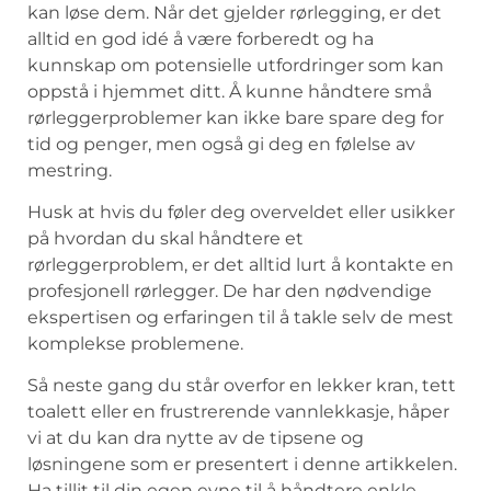
kan ‍løse dem. Når det⁢ gjelder⁤ rørlegging, er det⁤
alltid en god idé å være forberedt ⁤og ‍ha
kunnskap om potensielle⁣ utfordringer som ‌kan
‍oppstå⁢ i hjemmet ⁢ditt. Å kunne håndtere små
rørleggerproblemer kan ikke bare spare deg for
tid og penger, men også‍ gi ⁤deg en følelse av⁤
mestring. ⁣
Husk​ at ‌hvis ⁢du⁢ føler deg overveldet⁣ eller⁤ usikker
på hvordan du skal håndtere⁤ et
rørleggerproblem, er det alltid‍ lurt⁤ å kontakte ⁣en
profesjonell rørlegger. De har⁤ den nødvendige
‍ekspertisen og⁣ erfaringen til å​ takle selv ⁣de mest
komplekse ​problemene.
Så neste ⁤gang du står overfor en​ lekker ⁣kran, tett
toalett​ eller en‍ frustrerende ⁤vannlekkasje, håper
vi at ‍du kan dra ⁣nytte av de tipsene‍ og
løsningene ​som er presentert ⁤i​ denne artikkelen.
‍Ha ⁤tillit til ‍din egen evne til ​å‍ håndtere enkle