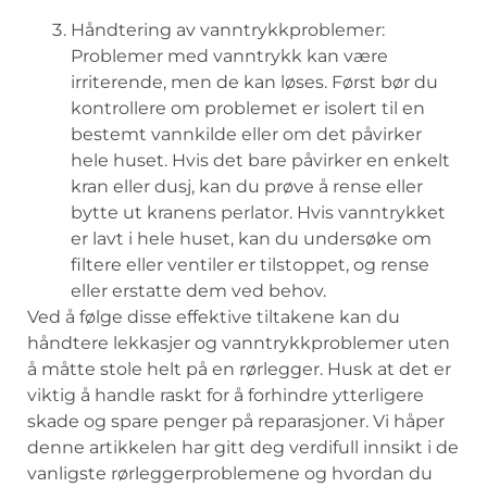
Håndtering⁢ av vanntrykkproblemer:⁣
Problemer med vanntrykk kan ⁤være
‍irriterende, men de ‌kan ‍løses.‌ Først‌ bør du⁢
kontrollere om problemet er⁤ isolert til‌ en
bestemt vannkilde eller om det påvirker⁤
hele huset. Hvis det bare påvirker ⁤en enkelt‌
kran ⁢eller dusj, kan‌ du ‌prøve å rense eller‌
bytte ut kranens perlator. Hvis vanntrykket⁢
er lavt ⁤i hele huset, kan du undersøke om
filtere eller ⁢ventiler er tilstoppet, og⁢ rense
eller erstatte⁢ dem ved behov.
Ved å følge ⁢disse effektive tiltakene kan‍ du
håndtere lekkasjer og vanntrykkproblemer​ uten
å måtte stole helt på‍ en rørlegger. Husk at det ⁣er ​
viktig å handle raskt for å ‌forhindre ytterligere
skade‍ og ‍spare penger på reparasjoner. Vi ‍håper
denne artikkelen ⁤har⁢ gitt deg ⁤verdifull innsikt‍ i de⁣
vanligste⁤ rørleggerproblemene og ⁤hvordan du